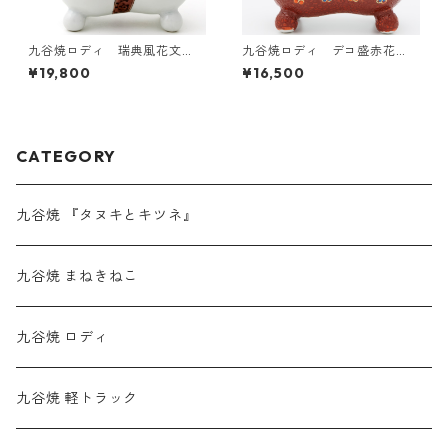
九谷焼ロディ 瑞典風花文
九谷焼ロディ デコ盛赤花
（白）
文
¥19,800
¥16,500
CATEGORY
九谷焼 『タヌキとキツネ』
九谷焼 まねきねこ
九谷焼 ロディ
九谷焼 軽トラック