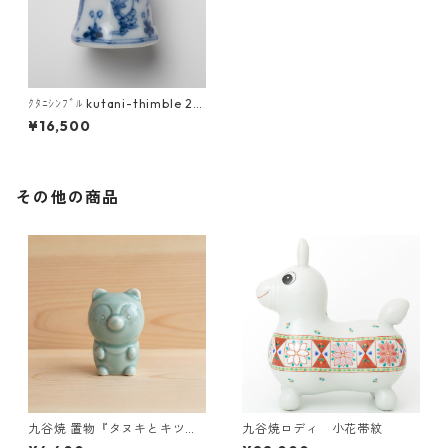
ｸﾀﾆｼﾝﾌﾞﾙ kutani-thimble 24
九谷焼指貫
¥16,500
その他の商品
九谷焼 置物『タヌキとキツ
九谷焼ロディ 小花帯紋
ネ』タヌキ（青磁釉）