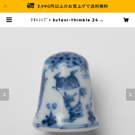
3,990円以上のお買上げで送料無料
ｸﾀﾆｼﾝﾌﾞﾙ kutani-thimble 24 九
谷焼指貫 | 九谷陶泉オンライン店
舗