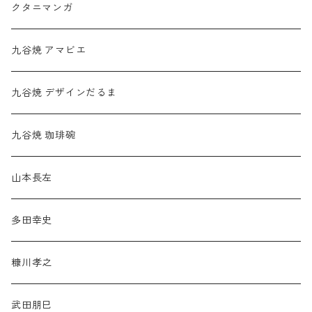
クタニマンガ
九谷焼 アマビエ
九谷焼 デザインだるま
九谷焼 珈琲碗
山本長左
多田幸史
糠川孝之
武田朋巳