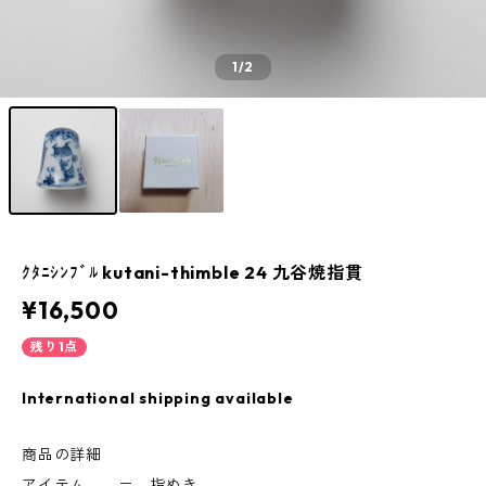
1
/2
ｸﾀﾆｼﾝﾌﾞﾙ kutani-thimble 24 九谷焼指貫
¥16,500
残り1点
International shipping available
商品の詳細
アイテム ＝ 指ぬき