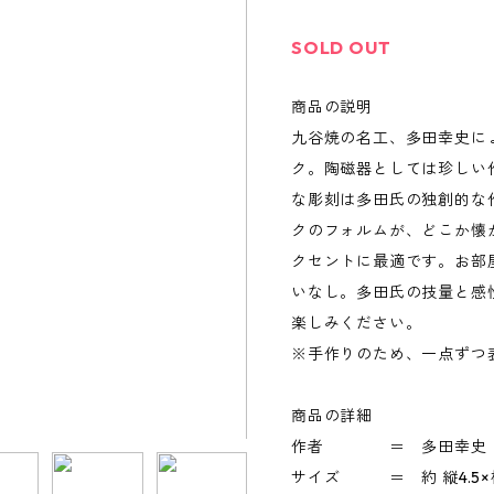
SOLD OUT
商品の説明
九谷焼の名工、多田幸史に
ク。陶磁器としては珍しい
な彫刻は多田氏の独創的な
クのフォルムが、どこか懐
クセントに最適です。お部
いなし。多田氏の技量と感
楽しみください。
※手作りのため、一点ずつ
商品の詳細
作者 ＝ 多田幸史
サイズ ＝ 約 縦4.5×横8