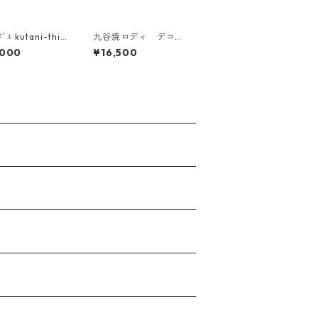
ﾌﾞﾙ kutani-thi
九谷焼ロディ デコ盛
e 05 九谷焼指貫
赤花文
,000
¥16,500