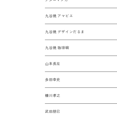
九谷焼 アマビエ
九谷焼 デザインだるま
九谷焼 珈琲碗
山本長左
多田幸史
糠川孝之
武田朋巳