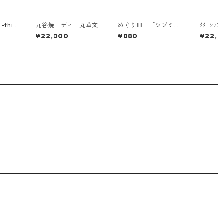
i-thi
九谷焼ロディ 丸華文
めぐり皿 「ツヅミモ
ｸﾀﾆｼﾝ
谷焼指貫
ン」
mbl
¥22,000
¥880
¥22