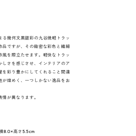
よる幾何文黒銀彩の九谷焼軽トラッ
作品ですが、その緻密な彩色と繊細
作風を際立たせます。軽快なトラッ
かしさを感じさせ、インテリアのア
屋を彩り豊かにしてくれること間違
性が煌めく、一つしかない逸品をお
表情が異なります。
.0×高さ5.5cm