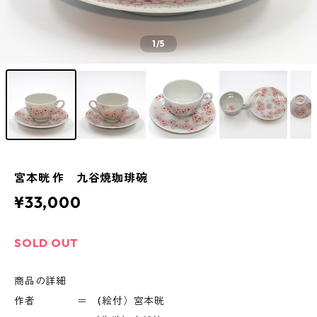
1
/5
宮本晄 作 九谷焼珈琲碗
¥33,000
SOLD OUT
商品の詳細
作者 ＝ (絵付）宮本晄