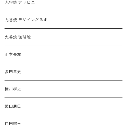
九谷焼 アマビエ
九谷焼 デザインだるま
九谷焼 珈琲碗
山本長左
多田幸史
糠川孝之
武田朋巳
仲田錦玉