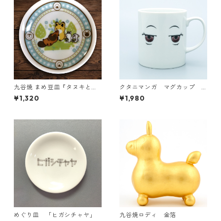
九谷焼 まめ豆皿『タヌキとキ
クタニマンガ マグカップ
ツネ』 がぶっ
（YUKARI）
¥1,320
¥1,980
めぐり皿 「ヒガシチャヤ」
九谷焼ロディ 金箔