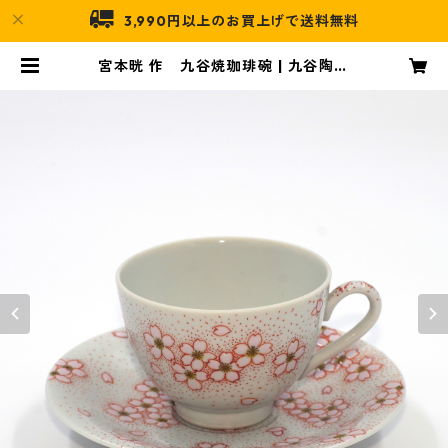
3,990円以上のお買上げで送料無料
宮本晄 作 九谷焼珈琲碗 | 九谷陶泉
オンライン店舗