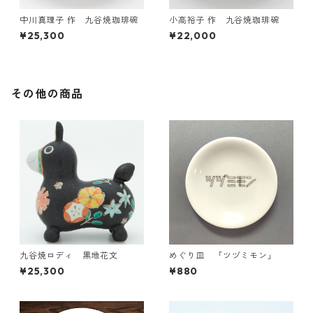
中川真理子 作 九谷焼珈琲碗
小高裕子 作 九谷焼珈琲碗
¥25,300
¥22,000
その他の商品
九谷焼ロディ 黒地花文
めぐり皿 「ツヅミモン」
¥25,300
¥880