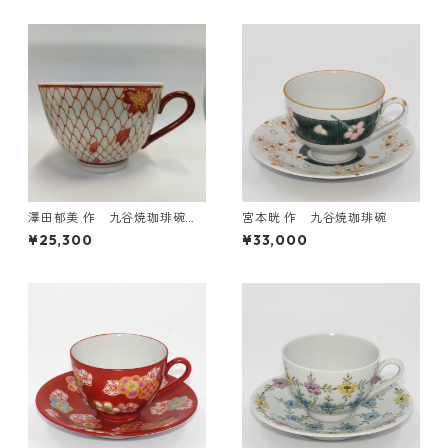
澤田郁美 作 九谷焼珈琲碗
宮本晄 作 九谷焼珈琲碗
赤網
¥25,300
¥33,000