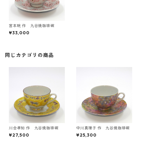
宮本晄 作 九谷焼珈琲碗
¥33,000
同じカテゴリの商品
川合孝知 作 九谷焼珈琲碗
中川真理子 作 九谷焼珈琲碗
¥27,500
¥25,300