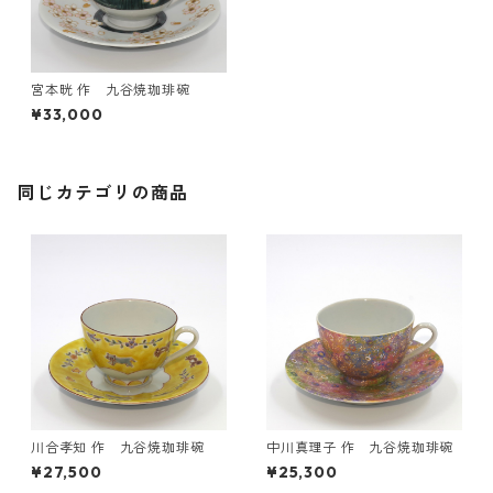
宮本晄 作 九谷焼珈琲碗
¥33,000
同じカテゴリの商品
川合孝知 作 九谷焼珈琲碗
中川真理子 作 九谷焼珈琲碗
¥27,500
¥25,300