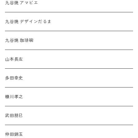
九谷焼 アマビエ
九谷焼 デザインだるま
九谷焼 珈琲碗
山本長左
多田幸史
糠川孝之
武田朋巳
仲田錦玉