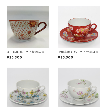
澤田郁美 作 九谷焼珈琲碗
中川真理子 作 九谷焼珈琲碗
赤網
¥25,300
¥25,300