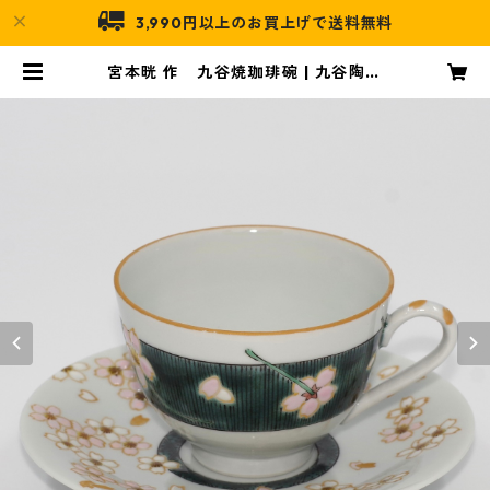
3,990円以上のお買上げで送料無料
宮本晄 作 九谷焼珈琲碗 | 九谷陶泉
オンライン店舗