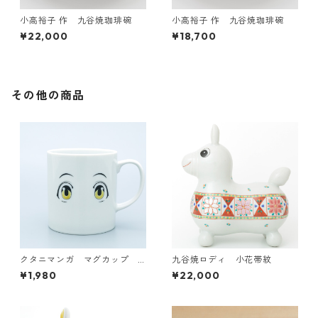
小高裕子 作 九谷焼珈琲碗
小高裕子 作 九谷焼珈琲碗
¥22,000
¥18,700
その他の商品
クタニマンガ マグカップ
九谷焼ロディ 小花帯紋
（HINATA）
¥1,980
¥22,000