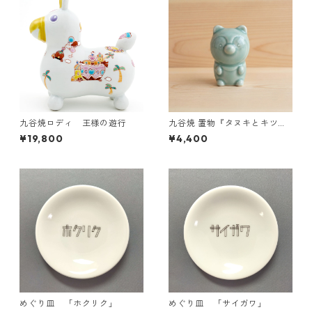
九谷焼ロディ 王様の遊行
九谷焼 置物『タヌキとキツ
ネ』タヌキ（青磁釉）
¥19,800
¥4,400
めぐり皿 「ホクリク」
めぐり皿 「サイガワ」