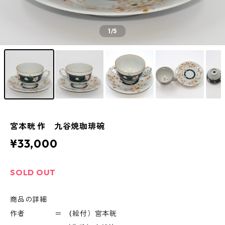
1
/5
宮本晄 作 九谷焼珈琲碗
¥33,000
SOLD OUT
商品の詳細
作者 ＝ (絵付）宮本晄