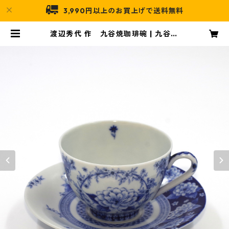
3,990円以上のお買上げで送料無料
渡辺秀代 作 九谷焼珈琲碗 | 九谷陶
泉オンライン店舗