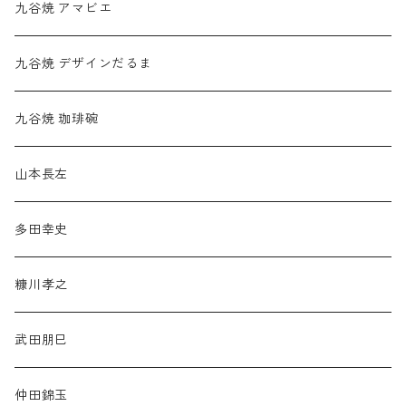
九谷焼 アマビエ
九谷焼 デザインだるま
九谷焼 珈琲碗
山本長左
多田幸史
糠川孝之
武田朋巳
仲田錦玉