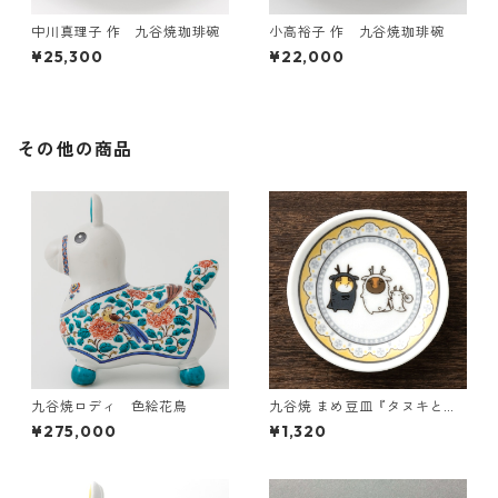
中川真理子 作 九谷焼珈琲碗
小高裕子 作 九谷焼珈琲碗
¥25,300
¥22,000
その他の商品
九谷焼ロディ 色絵花鳥
九谷焼 まめ豆皿『タヌキとキ
ツネ』 なかよし
¥275,000
¥1,320