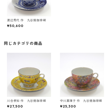
渡辺秀代 作 九谷焼珈琲碗
¥50,600
同じカテゴリの商品
川合孝知 作 九谷焼珈琲碗
中川真理子 作 九谷焼珈琲碗
¥27,500
¥25,300