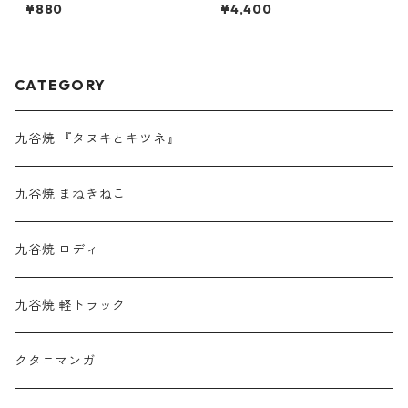
ネ』タヌキ（青磁釉）
¥880
¥4,400
CATEGORY
九谷焼 『タヌキとキツネ』
九谷焼 まねきねこ
九谷焼 ロディ
九谷焼 軽トラック
クタニマンガ