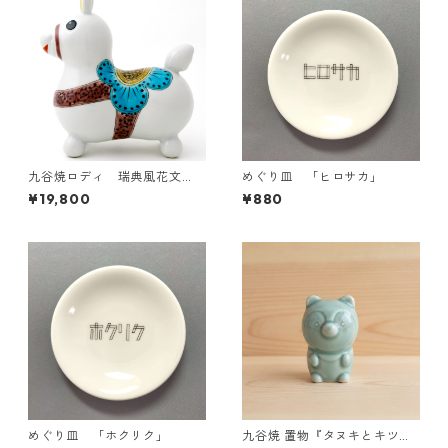
九谷焼ロディ 瑞典風花文
めぐり皿 「ヒロサカ」
（白）
¥19,800
¥880
めぐり皿 「ホクリク」
九谷焼 置物『タヌキとキツ