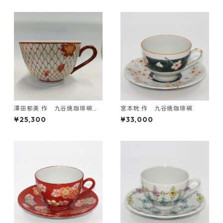
澤田郁美 作 九谷焼珈琲碗
宮本晄 作 九谷焼珈琲碗
赤網
¥25,300
¥33,000