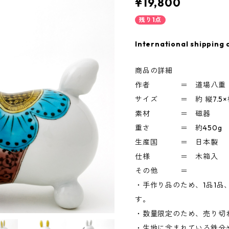
¥19,800
残り1点
International shipping 
商品の詳細
作者 ＝ 道場八重
サイズ ＝ 約 縦7.5×横16
素材 ＝ 磁器
重さ ＝ 約450g
生産国 ＝ 日本製
仕様 ＝ 木箱入
その他 ＝
・手作り品のため、1品1
す。
・数量限定のため、売り切
・生地に含まれている鉄分