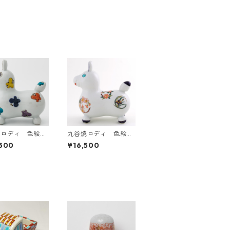
焼ロディ 色絵
九谷焼ロディ 色絵丸
紋草花
500
¥16,500