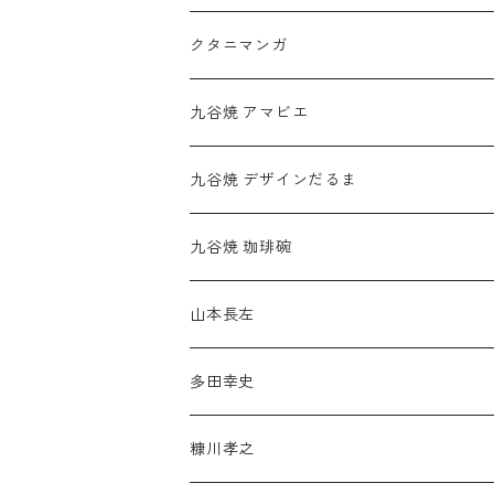
クタニマンガ
九谷焼 アマビエ
九谷焼 デザインだるま
九谷焼 珈琲碗
山本長左
多田幸史
糠川孝之