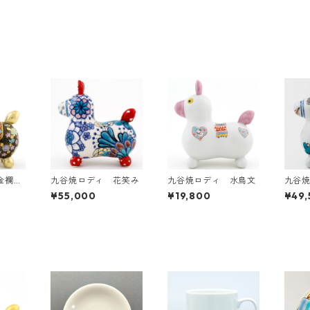
金襴手
九谷焼ロディ 花笑み
九谷焼ロディ 水鳥文
九谷
蝶々
¥55,000
¥19,800
¥49,