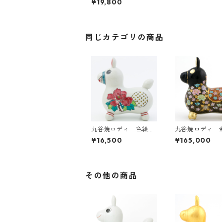
¥19,800
同じカテゴリの商品
九谷焼ロディ 色絵草
九谷焼ロディ 
花
花詰文
¥16,500
¥165,000
その他の商品