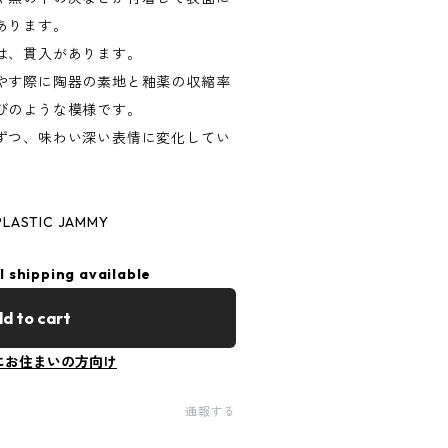
あります。
は、貫入があります。
やす際に陶器の素地と釉薬の収縮率
びのような模様です。
ずつ、味わい深い表情に変化してい
ASTIC JAMMY
l shipping available
d to cart
にお住まいの方向け
通報する