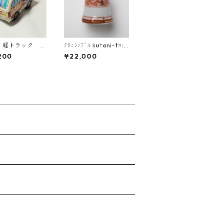
 軽トラック 幾
ｸﾀﾆｼﾝﾌﾞﾙ kutani-thi
赤金彩
mble 04 九谷焼指
200
¥22,000
貫