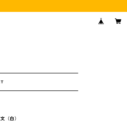
CT
花文（白）