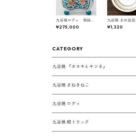
九谷焼ロディ 色絵花
九谷焼 まめ豆
鳥
キとキツネ』 
¥275,000
¥1,320
CATEGORY
九谷焼 『タヌキとキツネ』
九谷焼 まねきねこ
九谷焼 ロディ
九谷焼 軽トラック