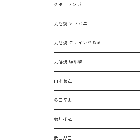
クタニマンガ
九谷焼 アマビエ
九谷焼 デザインだるま
九谷焼 珈琲碗
山本長左
多田幸史
糠川孝之
武田朋巳