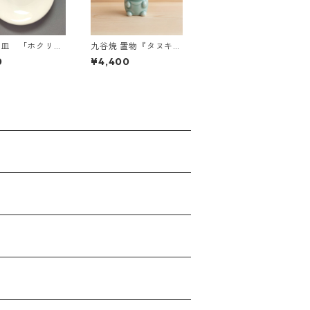
り皿 「ホクリ
九谷焼 置物『タヌキと
キツネ』タヌキ（青磁
0
¥4,400
釉）