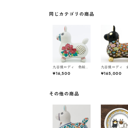
同じカテゴリの商品
九谷焼ロディ 色絵草
九谷焼ロディ 
花
花詰文
¥16,500
¥165,000
その他の商品