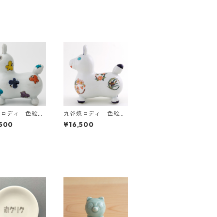
焼ロディ 色絵
九谷焼ロディ 色絵丸
紋草花
500
¥16,500