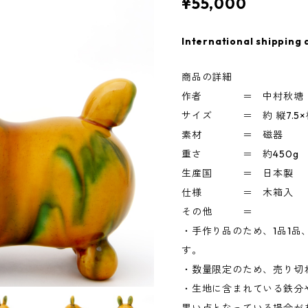
¥55,000
International shipping 
商品の詳細
作者 ＝ 中村秋塘
サイズ ＝ 約 縦7.5×横16
素材 ＝ 磁器
重さ ＝ 約450g
生産国 ＝ 日本製
仕様 ＝ 木箱入
その他 ＝
・手作り品のため、1品1
す。
・数量限定のため、売り切
・生地に含まれている鉄分