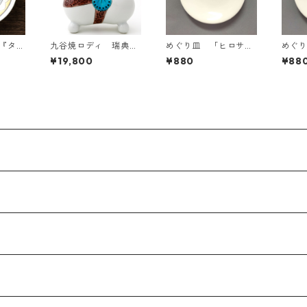
皿『タヌ
九谷焼ロディ 瑞典風
めぐり皿 「ヒロサ
めぐ
なかよし
花文（白）
カ」
ク」
¥19,800
¥880
¥88