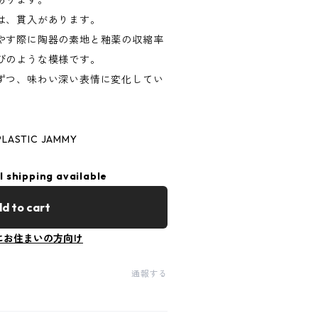
あります。
は、貫入があります。
やす際に陶器の素地と釉薬の収縮率
びのような模様です。
ずつ、味わい深い表情に変化してい
ASTIC JAMMY
l shipping available
d to cart
にお住まいの方向け
通報する