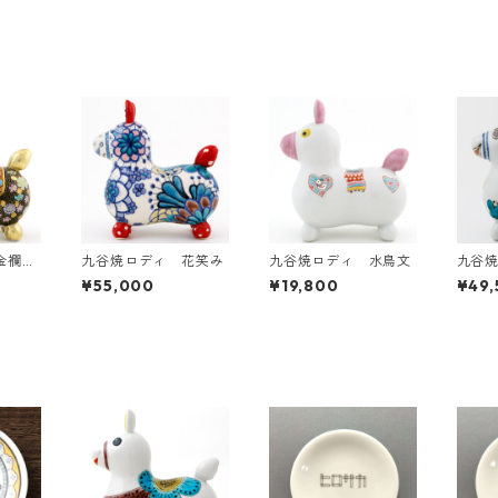
金襴手
九谷焼ロディ 花笑み
九谷焼ロディ 水鳥文
九谷
蝶々
¥55,000
¥19,800
¥49,