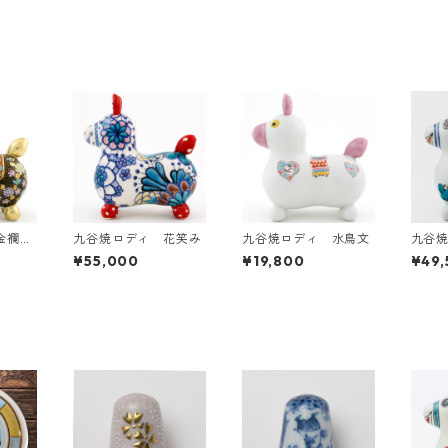
金襴手
九谷焼ロディ 花笑み
九谷焼ロディ 水鳥文
九谷
蝶々
¥55,000
¥19,800
¥49,