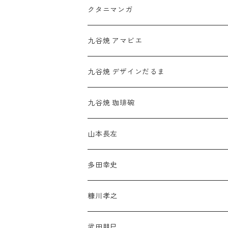
クタニマンガ
九谷焼 アマビエ
九谷焼 デザインだるま
九谷焼 珈琲碗
山本長左
多田幸史
糠川孝之
武田朋巳