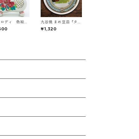
焼ロディ 色絵草
九谷焼 まめ豆皿『タヌ
キとキツネ』 がぶっ
500
¥1,320