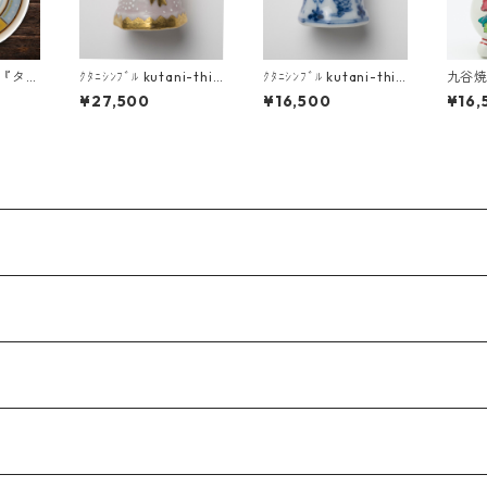
皿『タヌ
ｸﾀﾆｼﾝﾌﾞﾙ kutani-thi
ｸﾀﾆｼﾝﾌﾞﾙ kutani-thi
九谷
ちょこん
mble 07 九谷焼指貫
mble 24 九谷焼指貫
花
¥27,500
¥16,500
¥16,