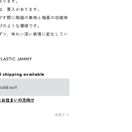
あります。
は、貫入があります。
やす際に陶器の素地と釉薬の収縮率
びのような模様です。
ずつ、味わい深い表情に変化してい
ASTIC JAMMY
l shipping available
Sold out
にお住まいの方向け
通報する