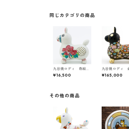
同じカテゴリの商品
九谷焼ロディ 色絵草
九谷焼ロディ 
花
花詰文
¥16,500
¥165,000
その他の商品