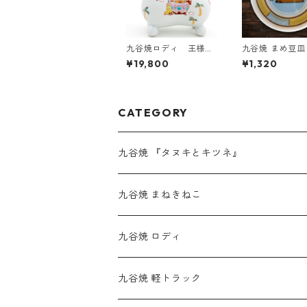
九谷焼ロディ 王様の
九谷焼 まめ豆
遊行
キとキツネ』 
¥19,800
¥1,320
CATEGORY
九谷焼 『タヌキとキツネ』
九谷焼 まねきねこ
九谷焼 ロディ
九谷焼 軽トラック