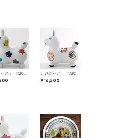
焼ロディ 色絵
九谷焼ロディ 色絵丸
紋草花
500
¥16,500