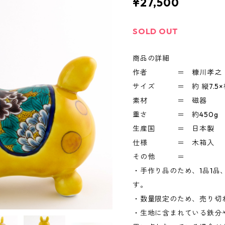
¥27,500
SOLD OUT
商品の詳細
作者 ＝ 糠川孝之
サイズ ＝ 約 縦7.5×横16
素材 ＝ 磁器
重さ ＝ 約450g
生産国 ＝ 日本製
仕様 ＝ 木箱入
その他 ＝
・手作り品のため、1品1
す。
・数量限定のため、売り切
・生地に含まれている鉄分