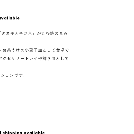
available
『タヌキとキツネ』が九谷焼のまめ
・お茶うけの小菓子皿として食卓で
アクセサリートレイや飾り皿として
クションです。
l shipping available