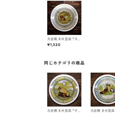
九谷焼 まめ豆皿『タヌ
キとキツネ』 もぐもぐ
¥1,320
同じカテゴリの商品
九谷焼 まめ豆皿『タヌ
九谷焼 まめ豆
キとキツネ』 ほのぼの
キとキツネ』 が