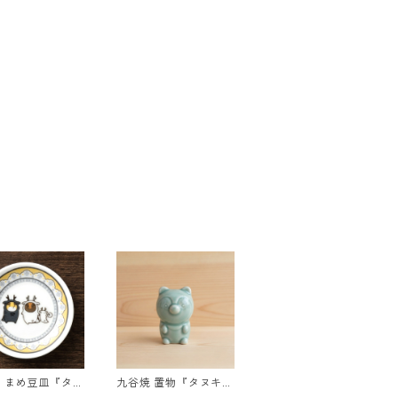
 まめ豆皿『タヌ
九谷焼 置物『タヌキと
ツネ』 なかよし
キツネ』タヌキ（青磁