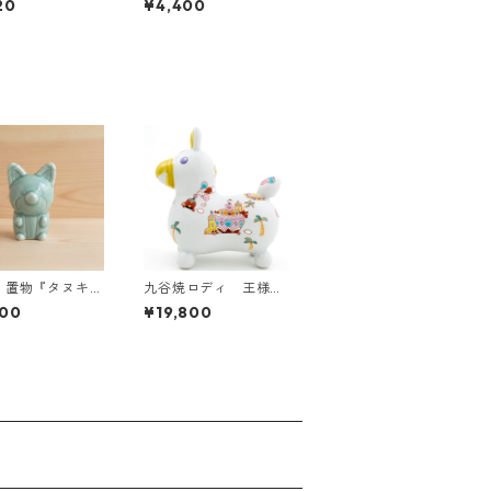
20
¥4,400
釉）
 置物『タヌキと
九谷焼ロディ 王様の
ネ』キツネ（青磁
遊行
400
¥19,800