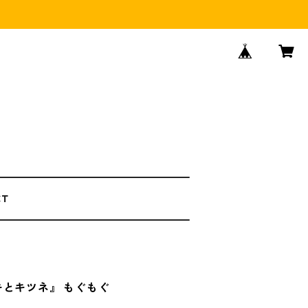
CT
キとキツネ』 もぐもぐ