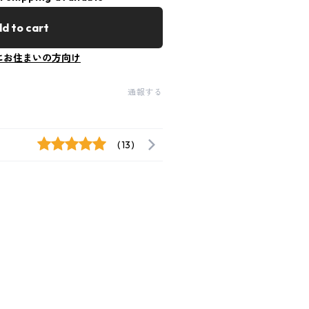
d to cart
にお住まいの方向け
通報する
(13)