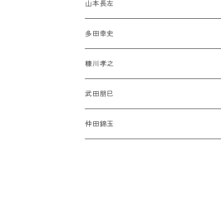
山本長左
多田幸史
糠川孝之
武田朋巳
仲田錦玉