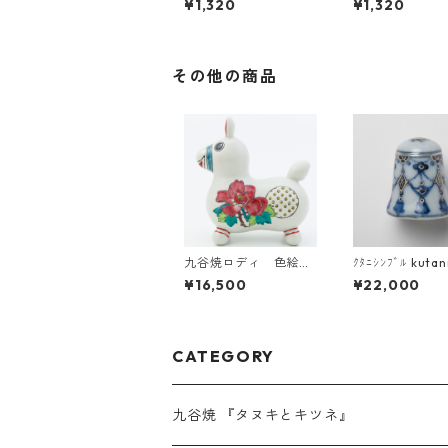
¥1,320
¥1,320
その他の商品
九谷焼ロディ 色絵草
ｸﾀﾆｼﾝﾌﾞﾙ kutan
花
mble 45 九
¥16,500
¥22,000
CATEGORY
九谷焼 『タヌキとキツネ』