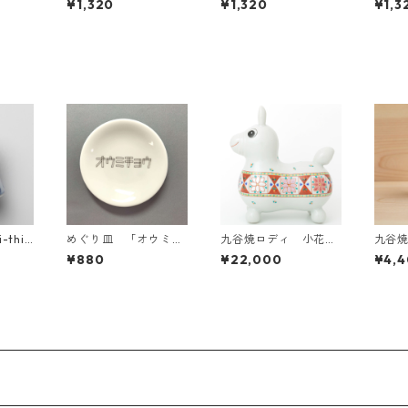
¥1,320
¥1,320
¥1,3
i-thi
めぐり皿 「オウミチ
九谷焼ロディ 小花帯
九谷焼
谷焼指貫
ョウ」
紋
キツ
¥880
¥22,000
¥4,
釉）