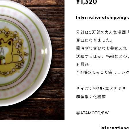
¥1,320
International shipping 
累計130万部の大人気漫画
豆皿になりました。
醤油やわさびなど薬味入れ
活躍するほか、指輪などの
も最適。
全6種のほっこり癒しコレ
サイズ：径55×高さ５ミリ
箱体裁：化粧箱
ⓒATAMOTO/FW
Internationa