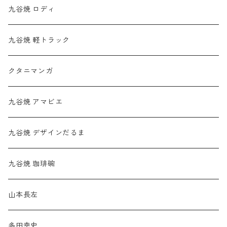
九谷焼 ロディ
九谷焼 軽トラック
クタニマンガ
九谷焼 アマビエ
九谷焼 デザインだるま
九谷焼 珈琲碗
山本長左
多田幸史