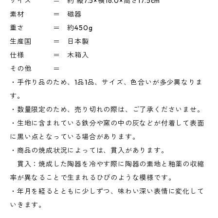
サイズ ＝ 約 縦7.5×横16.0×高さ17.5cm
素材 ＝ 磁器
重さ ＝ 約450g
生産国 ＝ 日本製
仕様 ＝ 木箱入
その他 ＝
・手作り品のため、1品1品、サイズ、色合いが多少異なりま
す。
・数量限定のため、売り切れの際は、ご了承くださいませ。
・生地に含まれている鉄分や窯の中の灰などが付着して表面
に黒い点となっている場合があります。
・商品の焼成状況によっては、貫入があります。
貫入：焼成した陶器を冷やす際に陶器の素地と釉薬の収縮
率が異なることで生まれるひびのような模様です。
・年月を経るとともに少しずつ、味わい深い表情に変化して
いきます。